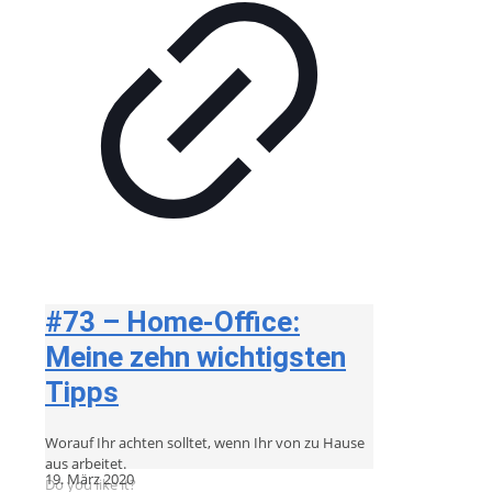
#73 – Home-Office:
Meine zehn wichtigsten
Tipps
Worauf Ihr achten solltet, wenn Ihr von zu Hause
aus arbeitet.
19. März 2020
Do you like it?