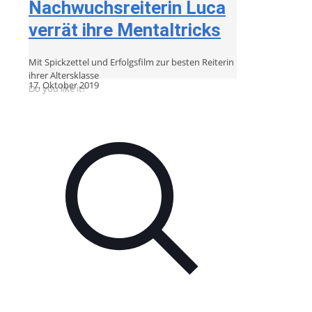
Nachwuchsreiterin Luca
verrät ihre Mentaltricks
Mit Spickzettel und Erfolgsfilm zur besten Reiterin
ihrer Altersklasse
17. Oktober 2019
Do you like it?