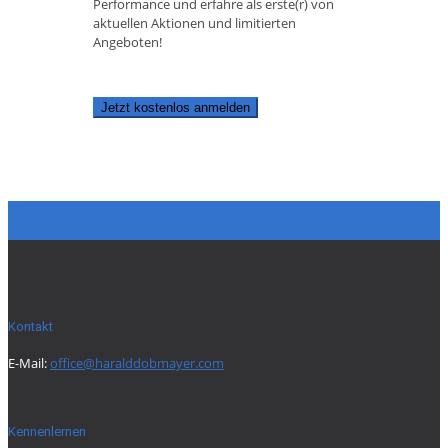
Performance und erfahre als erste(r) von
aktuellen Aktionen und limitierten
Angeboten!
Jetzt kostenlos anmelden
Kontakt
E-Mail:
office@haralddobmayer.com
Kennenlernen