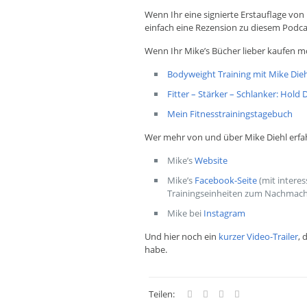
Wenn Ihr eine signierte Erstauflage vo
einfach eine Rezension zu diesem Podca
Wenn Ihr Mike’s Bücher lieber kaufen mö
Bodyweight Training mit Mike Dieh
Fitter – Stärker – Schlanker: Hold
Mein Fitnesstrainingstagebuch
Wer mehr von und über Mike Diehl erfa
Mike’s
Website
Mike’s
Facebook-Seite
(mit inter
Trainingseinheiten zum Nachmac
Mike bei
Instagram
Und hier noch ein
kurzer Video-Trailer
, 
habe.
Teilen: