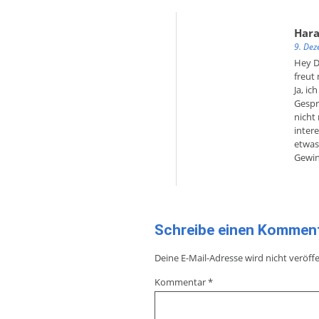
Har
9. De
Hey D
freut 
Ja, i
Gespr
nicht
inter
etwas
Gewin
Schreibe einen Kommen
Deine E-Mail-Adresse wird nicht veröffe
Kommentar
*