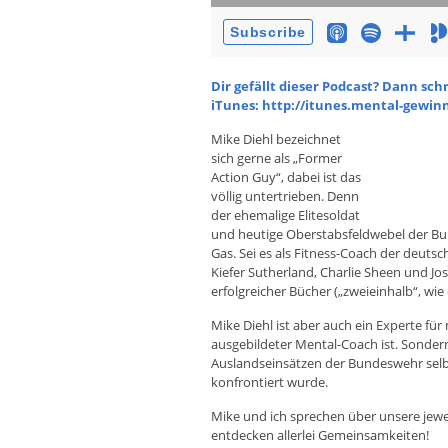
Dir gefällt dieser Podcast? Dann sch
iTunes: http://itunes.mental-gewin
Mike Diehl bezeichnet
sich gerne als „Former
Action Guy“, dabei ist das
völlig untertrieben. Denn
der ehemalige Elitesoldat
und heutige Oberstabsfeldwebel der Bu
Gas. Sei es als Fitness-Coach der deut
Kiefer Sutherland, Charlie Sheen und Jos
erfolgreicher Bücher („zweieinhalb“, wie e
Mike Diehl ist aber auch ein Experte für 
ausgebildeter Mental-Coach ist. Sondern i
Auslandseinsätzen der Bundeswehr selb
konfrontiert wurde.
Mike und ich sprechen über unsere jewe
entdecken allerlei Gemeinsamkeiten!