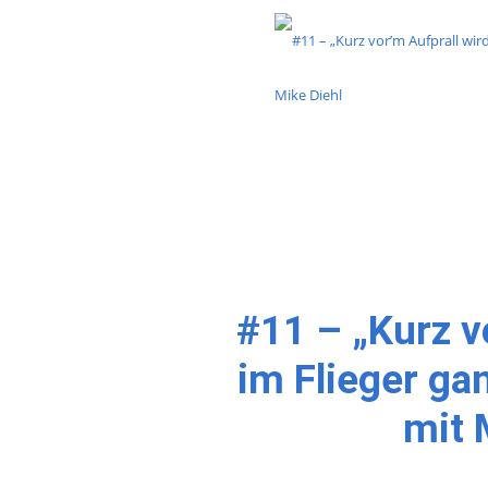
#11 – „Kurz v
im Flieger gan
mit 