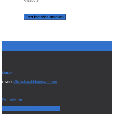
Angeboten!
Jetzt kostenlos anmelden
Kontakt
E-Mail:
office@haralddobmayer.com
Kennenlernen
Jetzt kostenloses Erstgespräch buchen