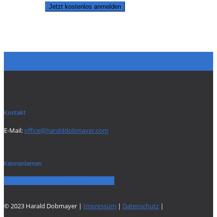
Jetzt kostenlos anmelden
Kontakt
E-Mail:
office@haralddobmayer.com
Kennenlernen
Jetzt kostenloses Erstgespräch buchen
© 2023 Harald Dobmayer |
Impressum
|
Datenschutz
|