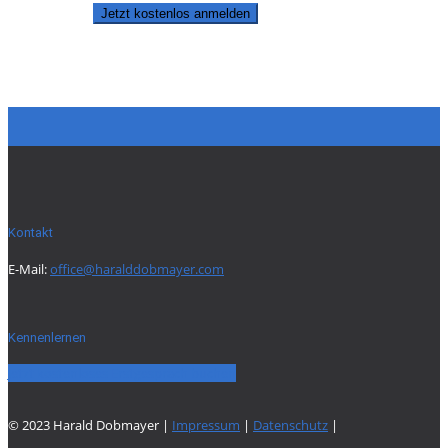
Jetzt kostenlos anmelden
Kontakt
E-Mail:
office@haralddobmayer.com
Kennenlernen
Jetzt kostenloses Erstgespräch buchen
© 2023 Harald Dobmayer |
Impressum
|
Datenschutz
|