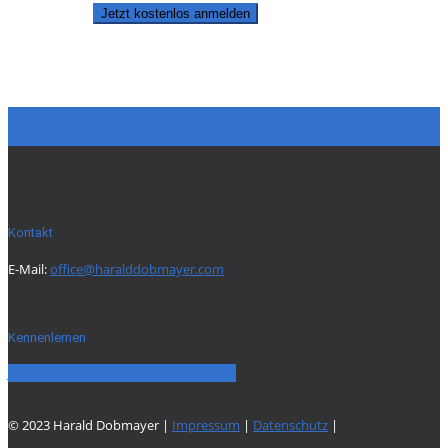
Jetzt kostenlos anmelden
Kontakt
E-Mail:
office@haralddobmayer.com
Kennenlernen
Jetzt kostenloses Erstgespräch buchen
© 2023 Harald Dobmayer |
Impressum
|
Datenschutz
|