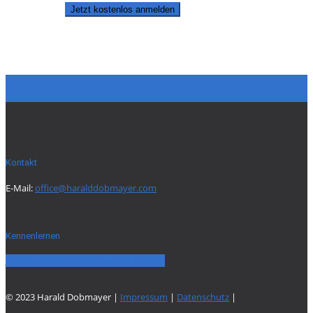
Jetzt kostenlos anmelden
Kontakt
E-Mail:
office@haralddobmayer.com
Kennenlernen
Jetzt kostenloses Erstgespräch buchen
© 2023 Harald Dobmayer |
Impressum
|
Datenschutz
|