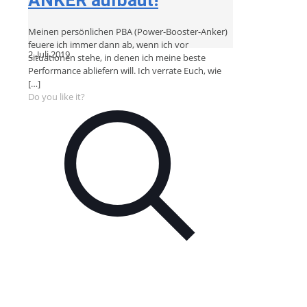
Meinen persönlichen PBA (Power-Booster-Anker)
feuere ich immer dann ab, wenn ich vor
2. Juli 2019
Situationen stehe, in denen ich meine beste
Performance abliefern will. Ich verrate Euch, wie
[…]
Do you like it?