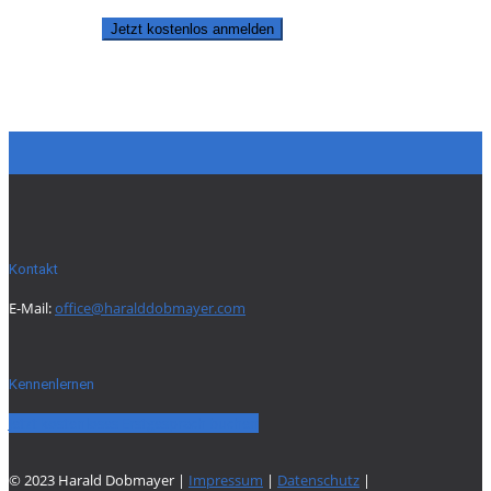
Jetzt kostenlos anmelden
Kontakt
E-Mail:
office@haralddobmayer.com
Kennenlernen
Jetzt kostenloses Erstgespräch buchen
© 2023 Harald Dobmayer |
Impressum
|
Datenschutz
|