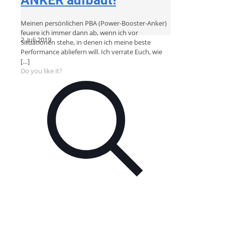
Meinen persönlichen PBA (Power-Booster-Anker)
feuere ich immer dann ab, wenn ich vor
2. Juli 2019
Situationen stehe, in denen ich meine beste
Performance abliefern will. Ich verrate Euch, wie
[…]
Do you like it?