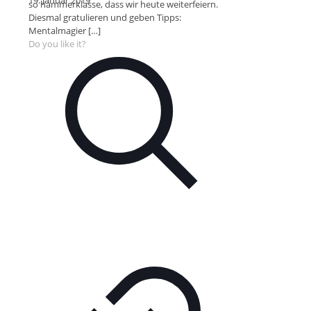
19. Januar 2019
so hammerklasse, dass wir heute weiterfeiern.
Diesmal gratulieren und geben Tipps:
Mentalmagier
[…]
Do you like it?