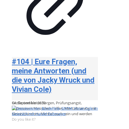
#104 | Eure Fragen,
meine Antworten (und
die von Jacky Wruck und
Vivian Cole)
Große und kleine Sorgen, Prüfungsangst,
14. September 2020
depressiven Menschen helfen, Mentaltraining mit
Klein(st)kindern, Mentalcoach sein und werden
Do you like it?