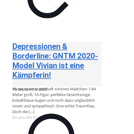
Depressionen &
Borderline: GNTM 2020-
Model Vivian ist eine
Kämpferin!
Vivian ist ein traumhaft schönes Mädchen: 1,84
10. September 2020
Meter groß, 1A-Figur, perfekte Gesichtszüge,
kobaltblaue Augen und noch dazu unglaublich
smart und sympathisch. Eine echte Traumfrau.
Doch die
[…]
Do you like it?