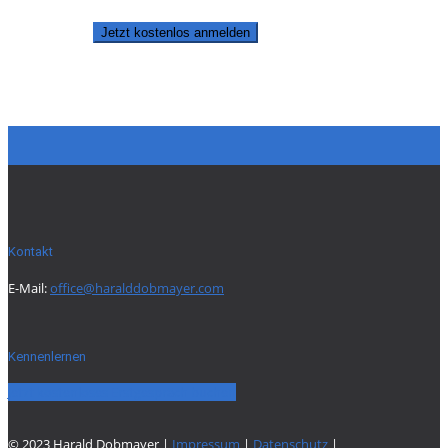
Jetzt kostenlos anmelden
Kontakt
E-Mail:
office@haralddobmayer.com
Kennenlernen
Jetzt kostenloses Erstgespräch buchen
© 2023 Harald Dobmayer |
Impressum
|
Datenschutz
|