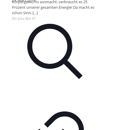
29. März 2019
Körpergewichts ausmacht, verbraucht es 25
Prozent unserer gesamten Energie! Da macht es
schon Sinn,
[…]
Do you like it?