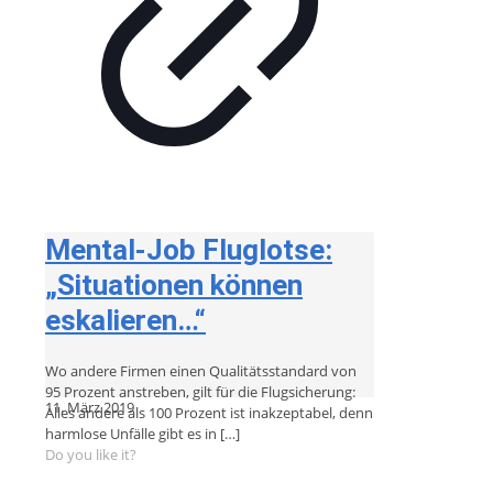
Mental-Job Fluglotse:
„Situationen können
eskalieren…“
Wo andere Firmen einen Qualitätsstandard von
95 Prozent anstreben, gilt für die Flugsicherung:
11. März 2019
Alles andere als 100 Prozent ist inakzeptabel, denn
harmlose Unfälle gibt es in
[…]
Do you like it?