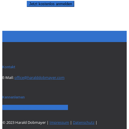
Jetzt kostenlos anmelden
Kontakt
E-Mail:
office@haralddobmayer.com
Kennenlernen
Jetzt kostenloses Erstgespräch buchen
© 2023 Harald Dobmayer |
Impressum
|
Datenschutz
|