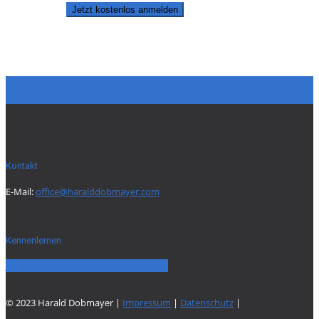
Jetzt kostenlos anmelden
Kontakt
E-Mail:
office@haralddobmayer.com
Kennenlernen
Jetzt kostenloses Erstgespräch buchen
© 2023 Harald Dobmayer |
Impressum
|
Datenschutz
|