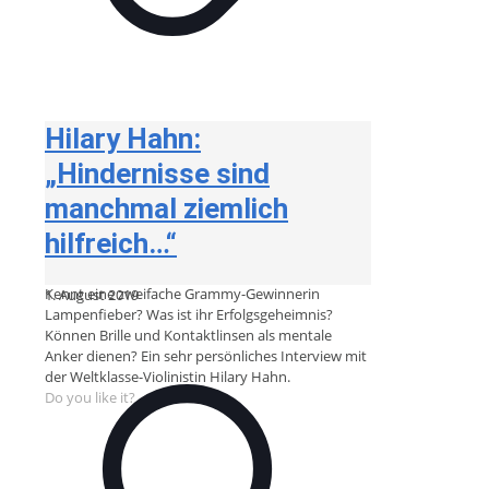
Hilary Hahn:
„Hindernisse sind
manchmal ziemlich
hilfreich…“
Kennt eine zweifache Grammy-Gewinnerin
1. August 2019
Lampenfieber? Was ist ihr Erfolgsgeheimnis?
Können Brille und Kontaktlinsen als mentale
Anker dienen? Ein sehr persönliches Interview mit
der Weltklasse-Violinistin Hilary Hahn.
Do you like it?