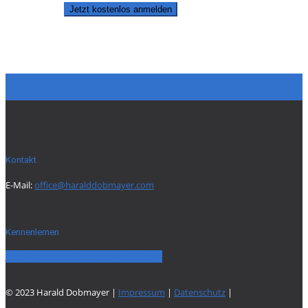
Jetzt kostenlos anmelden
Kontakt
E-Mail:
office@haralddobmayer.com
Kennenlernen
Jetzt kostenloses Erstgespräch buchen
© 2023 Harald Dobmayer |
Impressum
|
Datenschutz
|