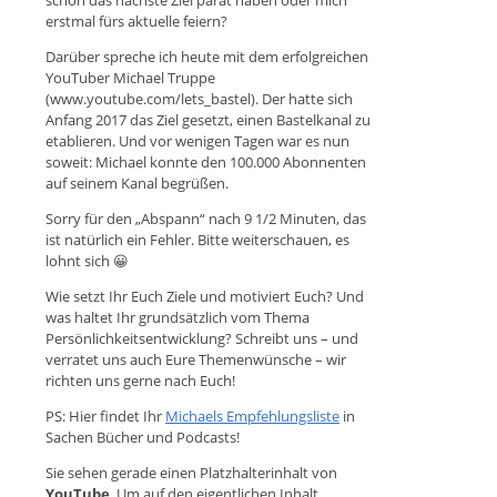
erstmal fürs aktuelle feiern?
Darüber spreche ich heute mit dem erfolgreichen
YouTuber Michael Truppe
(www.youtube.com/lets_bastel). Der hatte sich
Anfang 2017 das Ziel gesetzt, einen Bastelkanal zu
etablieren. Und vor wenigen Tagen war es nun
soweit: Michael konnte den 100.000 Abonnenten
auf seinem Kanal begrüßen.
Sorry für den „Abspann“ nach 9 1/2 Minuten, das
ist natürlich ein Fehler. Bitte weiterschauen, es
lohnt sich 😀
Wie setzt Ihr Euch Ziele und motiviert Euch? Und
was haltet Ihr grundsätzlich vom Thema
Persönlichkeitsentwicklung? Schreibt uns – und
verratet uns auch Eure Themenwünsche – wir
richten uns gerne nach Euch!
PS: Hier findet Ihr
Michaels Empfehlungsliste
in
Sachen Bücher und Podcasts!
Sie sehen gerade einen Platzhalterinhalt von
YouTube
. Um auf den eigentlichen Inhalt